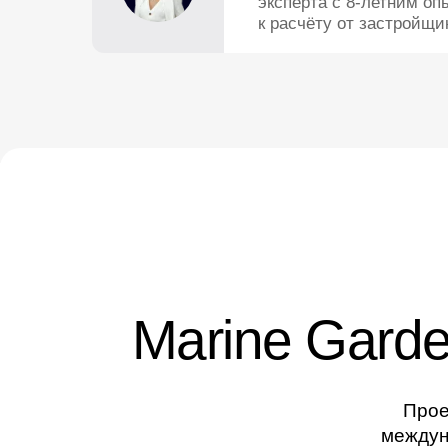
эксперта
с 8-летним оп
к расчёту от застройщи
Marine Gard
Прое
междун