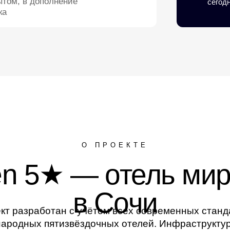
ытом, в дополнение
сегод
ка
О ПРОЕКТЕ
en 5★ — отель мир
в Сочи
кт разработан с учётом всех современных станд
ародных пятизвёздочных отелей. Инфраструктур