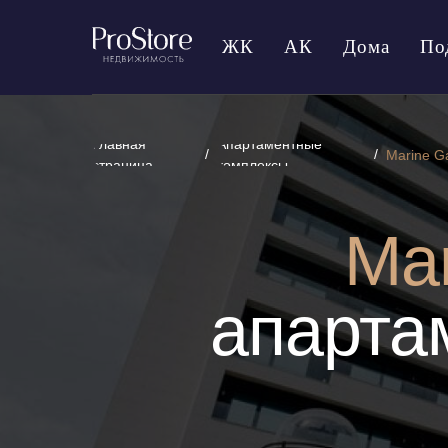
ЖК
АК
Дома
По
Главная
Апартаментные
/
/
Marine G
страница
комплексы
Ma
апарта