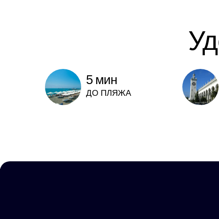
Уд
5 мин
ДО ПЛЯЖА