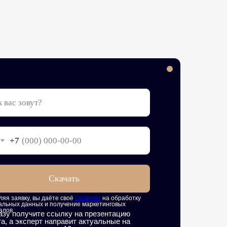
+7
Скачать
яя заявку, вы даёте своё
согласие
на обработку
альных данных и получение маркетинговых
алов
азу получите ссылку на презентацию
та, а эксперт направит актуальные на