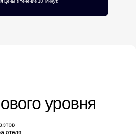
ня цены в течение 10 минут.
ового уровня
артов
а отеля