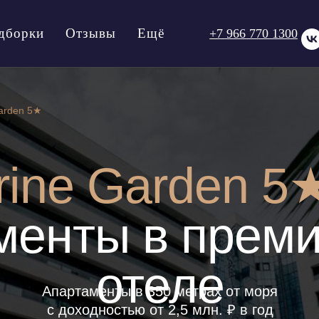
дборки
Отзывы
Ещё
+7 966 770 1300
arden 5★
rine Garden 5
менты в прем
отеле
Апартаменты в 350 метрах от моря
с доходностью от 2,5 млн. ₽ в год