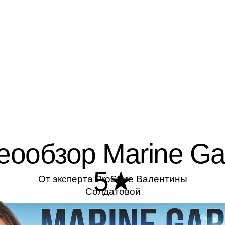
еообзор Marine Ga
5★
От эксперта ProStore Валентины
Солдатовой