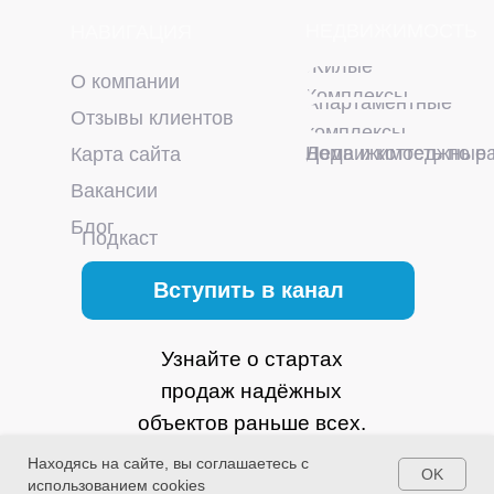
НЕДВИЖИМОСТЬ
НАВИГАЦИЯ
Жилые
О компании
Комплексы
Апартаментные
Отзывы клиентов
комплексы
Недвижимость по р
Дома и коттеджные 
Карта сайта
Вакансии
Блог
Подкаст
Вступить в канал
Узнайте о стартах
продаж надёжных
объектов раньше всех.
Без фейков!
Находясь на сайте, вы соглашаетесь с
OK
использованием cookies