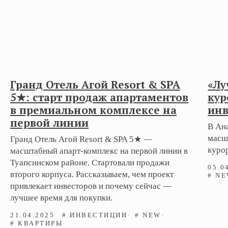
Гранд Отель Агой Resort & SPA
«Лу
5★: старт продаж апартаментов
кур
в премиальном комплексе на
ин
первой линии
В Ана
масш
Гранд Отель Агой Resort & SPA 5★ —
куро
масштабный апарт-комплекс на первой линии в
Туапсинском районе. Стартовали продажи
05.0
второго корпуса. Рассказываем, чем проект
# N
привлекает инвесторов и почему сейчас —
лучшее время для покупки.
21.04.2025
# ИНВЕСТИЦИИ
# NEW
# КВАРТИРЫ