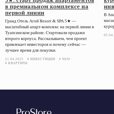
5★: старт продаж апартаментов
кур
в премиальном комплексе на
ин
первой линии
В Ана
масш
Гранд Отель Агой Resort & SPA 5★ —
куро
масштабный апарт-комплекс на первой линии в
Туапсинском районе. Стартовали продажи
05.04
второго корпуса. Рассказываем, чем проект
привлекает инвесторов и почему сейчас —
лучшее время для покупки.
21.04.2025
# ИНВЕСТИЦИИ
# NEW
# КВАРТИРЫ