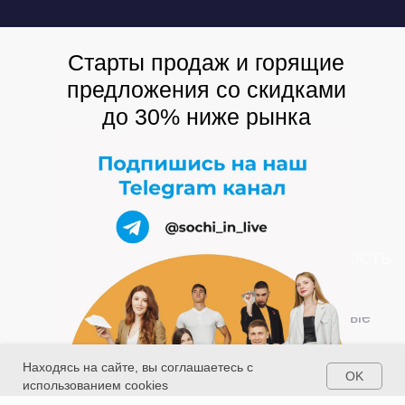
Старты продаж и горящие
предложения со скидками
до 30% ниже рынка
НЕДВИЖИМОСТЬ
НАВИГАЦИЯ
Жилые
О компании
Комплексы
Апартаментные
Отзывы клиентов
комплексы
Недвижимость по р
Дома и коттеджные 
Карта сайта
Находясь на сайте, вы соглашаетесь с
OK
использованием cookies
Вакансии