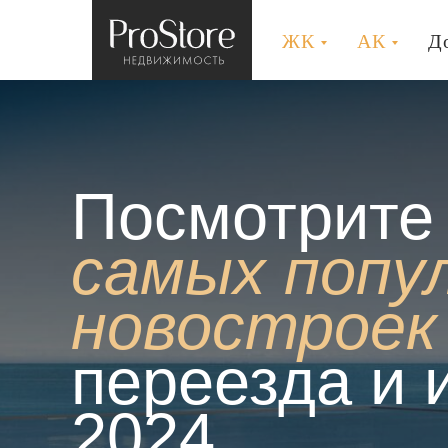
ProStore
ЖК
АК
Д
ПОДБОРКИ
ОБ
НЕДВИЖИМОСТЬ
Посмотрите 
самых попу
новостроек
переезда и 
2024