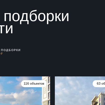
е
подборки
ти
 ПОДБОРКИ
DF
116 объектов
63 о