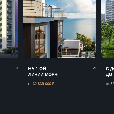
НА 1-ОЙ
С 
ЛИНИИ МОРЯ
ДО 
от 32 839 000 ₽
от 3