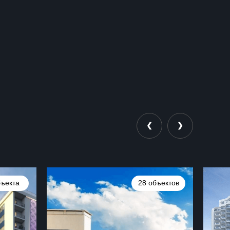
❮
❯
бъекта
28 объектов