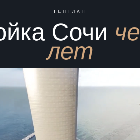
ГЕНПЛАН
ойка Сочи
че
лет